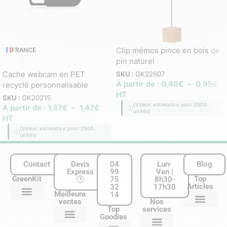
Clip mémos pince en bois de
FRANCE
pin naturel
Cache webcam en PET
SKU :
GK22607
À partir de :
0,46
€
–
0,95
€
recyclé personnalisable
HT
SKU :
GK20215
(Valeur estimative pour 2500
À partir de :
1,37
€
–
1,47
€
unités)
HT
(Valeur estimative pour 2500
unités)
Contact
Devis
04
Lun-
Blog
Express
99
Ven |
GreenKit
Top
🕑
75
8h30-
Articles
32
17h30
Meilleure
14
ventes
Nos
Nous contacter
Qui sommes-nous ?
Nos services
Mentions légales & CGU
Plan du site
Top
services
Goodies
20 Éco-gestes essentiels à appliquer au bureau
Carnet personnalisé : le guide complet pour les entreprises
Chaussette personnalisée entreprise: le guide complet
Le guide des techniques de personnalisation de goodies écologi
Matières écologiques : le guide complet pour choisir vos cadeaux d’entrepri