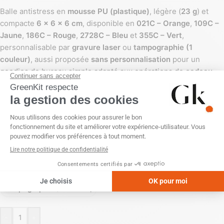
Balle antistress en
mousse PU (plastique)
, légère (
23 g
) et
compacte
6 x 6 x 6 cm
, disponible en
021C – Orange
,
109C –
Jaune
,
186C – Rouge
,
2728C – Bleu
et
355C – Vert
,
personnalisable par
gravure laser
ou
tampographie (1
couleur)
, aussi proposée
sans personnalisation
pour un
goodies de bureau simple adapté aux opérations de
cadeau
QVT
et
cadeaux télétravail
.
COULEUR
PERSONNALISATION
Gravure laser
Sans personnalisation
Tampographie (1 couleur)
-
+