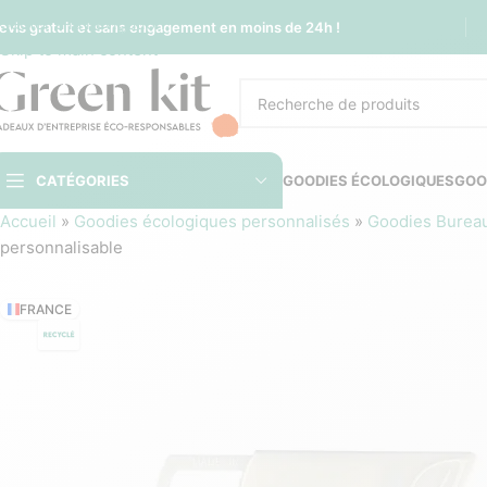
Sauter à la navigation
evis gratuit et sans engagement en moins de 24h !
Skip to main content
CATÉGORIES
GOODIES ÉCOLOGIQUES
GOO
Accueil
»
Goodies écologiques personnalisés
»
Goodies Burea
personnalisable
FRANCE