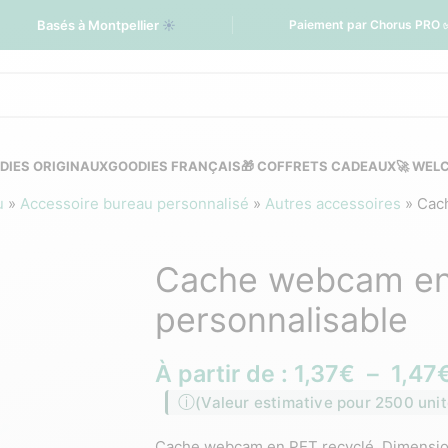
Basés à Montpellier
☀️
Paiement par Chorus PRO 
DIES ORIGINAUX
GOODIES FRANÇAIS
🎁 COFFRETS CADEAUX
🚀 WEL
u
»
Accessoire bureau personnalisé
»
Autres accessoires
»
Cac
Cache webcam en
personnalisable
À partir de :
1,37
€
–
1,47
(Valeur estimative pour 2500 unit
Cache webcam en PET recyclé. Dimensions 