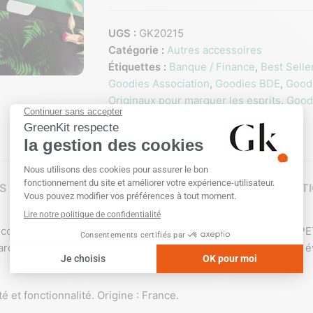
UGS :
GK20215
Catégorie :
Autres accessoires
Étiquettes :
Banque / Finance
,
Best Selle
Goodies Association
,
Goodies BDE
,
Good
Originaux pour marquer les esprits
,
Good
Salon
S COMPLÉMENTAIRES
TECHNIQUES DE PERSONNALISAT
ologique pour protéger votre vie privée. Fabriqué en 100% PET 
marquage de 19 x 12 mm, ce cache webcam est parfait pour le
 et fonctionnalité. Origine : France.