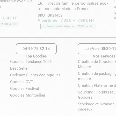
nalisable avec QR
L
Étui livret de famille personnalisé éco-
s
p
responsable Made in France
S
SKU :
GK21459
11,14
€
HT
À
À partir de :
7,63
€
–
7,99
€
HT
r 2500 unités)
(Valeur estimative pour 2500 unités)
04 99 75 32 14
Lun-Ven | 8h30-1
Top Goodies
Nos services
Goodies Tendance 2026
Création de Goodies 
Mesure
Best Seller
Création de packaging
Cadeaux Clients écologiques
mesure
Goodies QVT
Création Plateforme d
Goodies Festival
Sourcing : Fournisseu
Goodies Montpellier
Goodies
Stockage et livraison
cadeaux