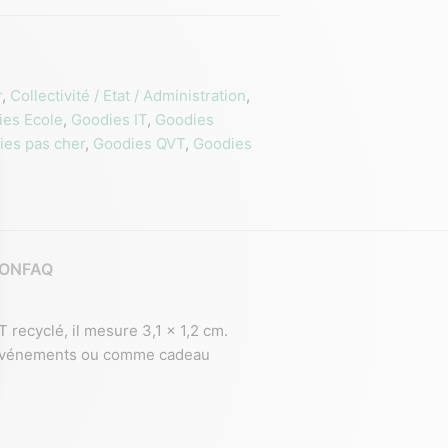
r
,
Collectivité / Etat / Administration
,
ies Ecole
,
Goodies IT
,
Goodies
ies pas cher
,
Goodies QVT
,
Goodies
ION
FAQ
recyclé, il mesure 3,1 x 1,2 cm.
s événements ou comme cadeau