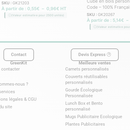
Cube en bois person
SKU :
GK21203
Code – 100% Françai
À partir de :
0,55
€
–
0,96
€
HT
SKU :
GK20267
(Valeur estimative pour 2500 unités)
À partir de :
5,14
€
–
(Valeur estimative pou
Contact
Devis Express 🕑
GreenKit
Meilleure ventes
 contacter
Carnets personnalisés
Couverts réutilisables
personnalisés
sommes-nous ?
Gourde Écologique
services
Personnalisée
ions légales & CGU
Lunch Box et Bento
du site
personnalisé
Mugs Publicitaire Ecologique
Plantes Publicitaires