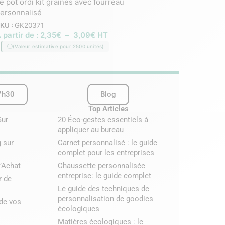
e pot ordi kit graines avec fourreau
Plateau Bois gravé ave
ersonnalisé
Céramiques
KU :
GK20371
SKU :
GK20378
 partir de :
2,35
€
–
3,09
€
HT
À partir de :
14,15
€
–
(Valeur estimative pour 2500 unités)
(Valeur estimative pour 2
7h30
Blog
Top Articles
Sur
20 Éco-gestes essentiels à
appliquer au bureau
 sur
Carnet personnalisé : le guide
complet pour les entreprises
’Achat
Chaussette personnalisée
entreprise: le guide complet
r de
Le guide des techniques de
personnalisation de goodies
 de vos
écologiques
Matières écologiques : le