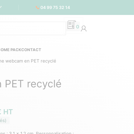
📞
04 99 75 32 14
✅
0
COME PACK
CONTACT
he webcam en PET recyclé
 PET recyclé
€
HT
és)
: 3,1 x 1,2 cm. Personnalisation :