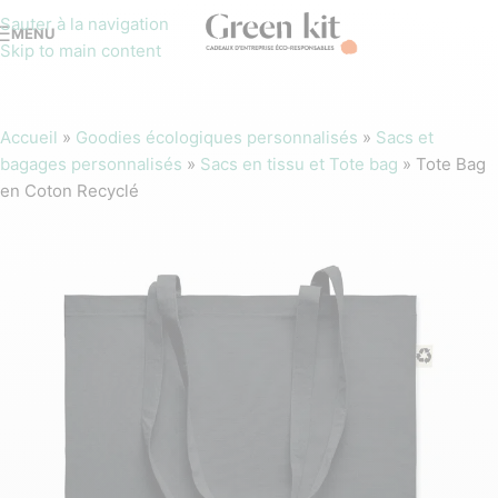
Sauter à la navigation
MENU
Skip to main content
Accueil
»
Goodies écologiques personnalisés
»
Sacs et
bagages personnalisés
»
Sacs en tissu et Tote bag
»
Tote Bag
en Coton Recyclé