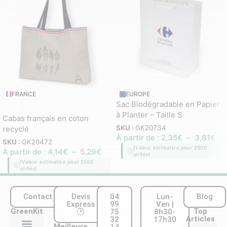
FRANCE
EUROPE
Sac Biodégradable en Papier
à Planter – Taille S
Cabas français en coton
SKU :
GK20734
recyclé
À partir de :
2,35
€
–
3,81
€
SKU :
GK20472
(Valeur estimative pour 2500
À partir de :
4,14
€
–
5,29
€
unités)
(Valeur estimative pour 2500
unités)
Contact
Devis
04
Lun-
Blog
Express
99
Ven |
GreenKit
Top
🕑
75
8h30-
Articles
32
17h30
Meilleure