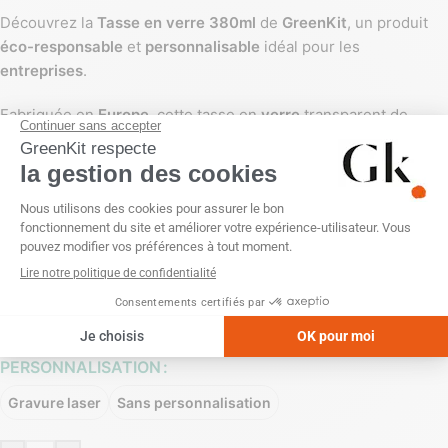
Découvrez la
Tasse en verre 380ml
de
GreenKit
, un produit
éco-responsable
et
personnalisable
idéal pour les
entreprises
.
Fabriquée en
Europe
, cette tasse en
verre
transparent de
haute qualité, avec des dimensions de Ø12 x 10 cm, est
parfaite pour toutes vos boissons chaudes ou froides.
Livrée dans une boîte en carton, elle allie élégance et
durabilité.
Personnalisée
selon les besoins de votre entreprise, cette
tasse reflète un engagement fort envers l’environnement et la
durabilité.
PERSONNALISATION
Gravure laser
Sans personnalisation