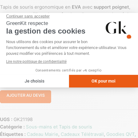
Tapis de souris ergonomique en
EVA
avec
support poignet
,
conçu pour améliorer le confort lors d’un usage prolongé de
l’ordinateur. Léger avec
0.025 kg
, dimensions
23,5 × 20 cm
,
couleur
Noir
. Personnalisation possible en
sérigraphie
. Origine
Hors Europe
.
PERSONNALISATION
Sans personnalisation
Sérigraphie (1 couleur)
-
+
AJOUTER AU DEVIS
UGS :
GK21198
Catégorie :
Sous-mains et Tapis de souris
Étiquettes :
Cadeau Mairie
,
Cadeaux Télétravail
,
Goodies QVT
,