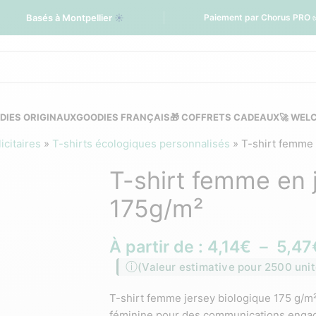
Basés à Montpellier
☀️
Paiement par Chorus PRO 
DIES ORIGINAUX
GOODIES FRANÇAIS
🎁 COFFRETS CADEAUX
🚀 WEL
citaires
»
T-shirts écologiques personnalisés
»
T-shirt femme 
T-shirt femme en 
175g/m²
À partir de :
4,14
€
–
5,47
(Valeur estimative pour 2500 unit
T-shirt femme jersey biologique 175 g/m
féminine pour des communications engag