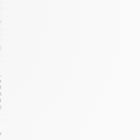
n
X
)
,
e
1
t
3
)
e