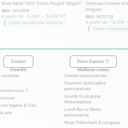
Body Bébé 100% Coton Peigné 180g/m²
Chemise homme stre
longues
SKU :
GK22669
À partir de :
3,36
€
–
5,30
€
HT
SKU :
GK22732
À partir de :
15,13
€
(Valeur estimative pour 2500 unités)
(Valeur estimative pou
Contact
Devis Express 🕑
GreenKit
Meilleure ventes
 contacter
Carnets personnalisés
Couverts réutilisables
personnalisés
sommes-nous ?
Gourde Écologique
services
Personnalisée
ions légales & CGU
Lunch Box et Bento
du site
personnalisé
Mugs Publicitaire Ecologique