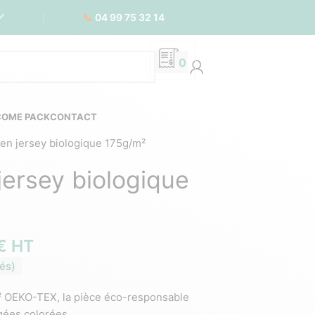
📞
04 99 75 32 14
✅
0
COME PACK
CONTACT
en jersey biologique 175g/m²
jersey biologique
€
HT
és)
² OEKO-TEX, la pièce éco-responsable
ées colorées.