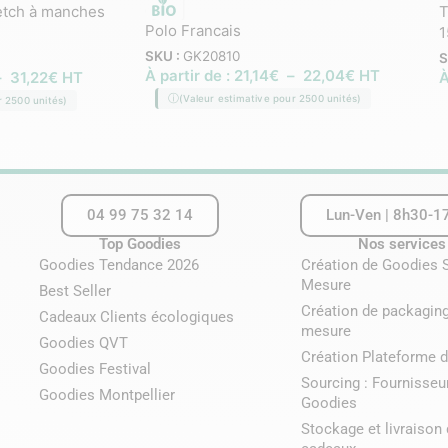
tch à manches
T
Polo Francais
1
SKU :
GK20810
S
À partir de :
21,14
€
–
22,04
€
HT
–
31,22
€
HT
À
(Valeur estimative pour 2500 unités)
r 2500 unités)
04 99 75 32 14
Lun-Ven | 8h30-1
Top Goodies
Nos services
Goodies Tendance 2026
Création de Goodies 
Mesure
Best Seller
Création de packaging
Cadeaux Clients écologiques
mesure
Goodies QVT
Création Plateforme d
Goodies Festival
Sourcing : Fournisseu
Goodies Montpellier
Goodies
Stockage et livraison