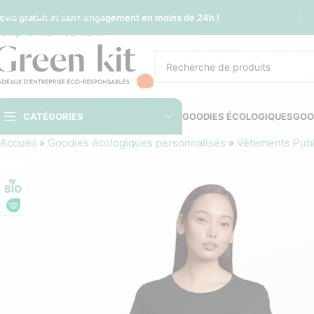
Sauter à la navigation
evis gratuit et sans engagement en moins de 24h !
Skip to main content
CATÉGORIES
GOODIES ÉCOLOGIQUES
GOO
Accueil
»
Goodies écologiques personnalisés
»
Vêtements Publi