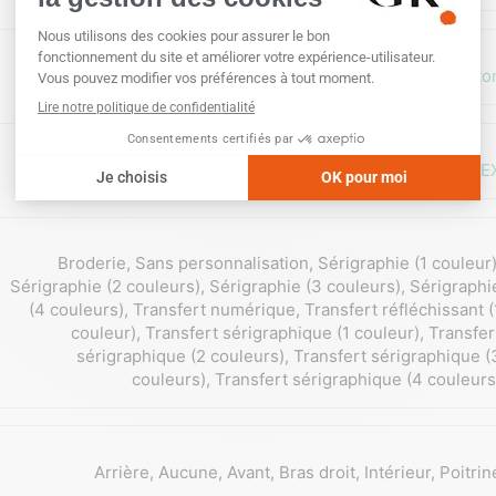
Coto
Matière Biologique
,
OEKO-TE
Broderie
,
Sans personnalisation
,
Sérigraphie (1 couleur
Sérigraphie (2 couleurs)
,
Sérigraphie (3 couleurs)
,
Sérigraphi
(4 couleurs)
,
Transfert numérique
,
Transfert réfléchissant (
couleur)
,
Transfert sérigraphique (1 couleur)
,
Transfer
sérigraphique (2 couleurs)
,
Transfert sérigraphique (
couleurs)
,
Transfert sérigraphique (4 couleurs
Arrière
,
Aucune
,
Avant
,
Bras droit
,
Intérieur
,
Poitrin