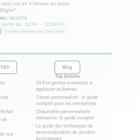
-shirt col en V Femme en coton
T-shirt col en V Homme
50g/m²
de coton 150g/m²
KU :
GK22710
SKU :
GK22711
 partir de :
3,17
€
–
5,22
€
HT
À partir de :
4,01
€
–
5
(Valeur estimative pour 2500 unités)
(Valeur estimative pour 2
7h30
Blog
Top Articles
Sur
20 Éco-gestes essentiels à
appliquer au bureau
 sur
Carnet personnalisé : le guide
complet pour les entreprises
’Achat
Chaussette personnalisée
entreprise: le guide complet
r de
Le guide des techniques de
personnalisation de goodies
 de vos
écologiques