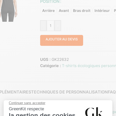
POSITION
Arrière
Avant
Bras droit
Intérieur
P
-
+
AJOUTER AU DEVIS
UGS :
GK22632
Catégorie :
T-shirts écologiques personn
PLÉMENTAIRES
TECHNIQUES DE PERSONNALISATION
FAQ
Hors Europ