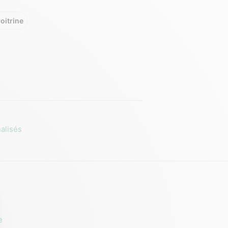
oitrine
alisés
e