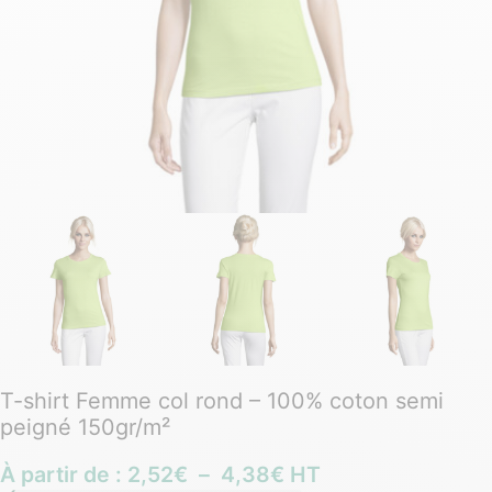
T-shirt Femme col rond – 100% coton semi
peigné 150gr/m²
À partir de :
2,52
€
–
4,38
€
HT