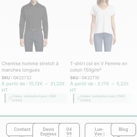
Chemise homme stretch à
T-shirt col en V Femme en
manches longues
coton 150g/m²
SKU :
GK22732
SKU :
GK22710
À partir de :
15,13
€
–
31,22
€
À partir de :
3,17
€
–
5,22
€
HT
HT
(Valeur estimative pour 2500
(Valeur estimative pour 2500
unités)
unités)
Contact
Devis
04
Lun-
Blog
Express
99
Ven |