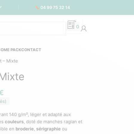
📞
04 99 75 32 14
✅
0
COME PACK
CONTACT
t – Mixte
 Mixte
€
és)
rant 140 g/m², léger et adapté aux
les
couleurs
, doté de manches raglan et
sible en
broderie
,
sérigraphie
ou