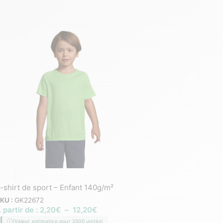
-shirt de sport – Enfant 140g/m²
T-shirt en maille respi
recylé
KU :
GK22672
 partir de :
2,20
€
–
12,20
€
SKU :
GK22655
À partir de :
3,45
€
–
(Valeur estimative pour 2500 unités)