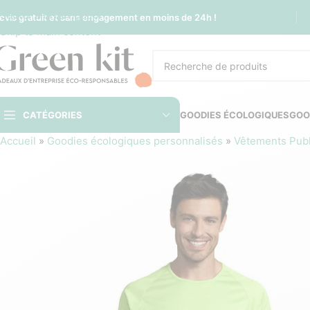
Sauter à la navigation
evis gratuit et sans engagement en moins de 24h !
Skip to main content
CATÉGORIES
GOODIES ÉCOLOGIQUES
GOO
Accueil
»
Goodies écologiques personnalisés
»
Vêtements Publi