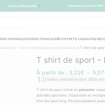
Basés à Montpellier
☀️
Paiement par Chorus PRO 
DIES ORIGINAUX
GOODIES FRANÇAIS
🎁 COFFRETS CADEAUX
🚀 WEL
citaires
»
T-shirts écologiques personnalisés
»
T shirt de spor
T shirt de sport –
À partir de :
3,22
€
–
5,07
(Valeur estimative pour 2500 unit
T-shirt de sport mixte en
polyester
respi
activités sportives. Disponible en multip
d’un dos plus long. Personnalisation pos