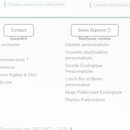
(Valeur estimative pour 2500 unités)
(Valeur estimative pou
Contact
Devis Express 🕑
GreenKit
Meilleure ventes
 contacter
Carnets personnalisés
Couverts réutilisables
personnalisés
sommes-nous ?
Gourde Écologique
services
Personnalisée
ions légales & CGU
Lunch Box et Bento
du site
personnalisé
Mugs Publicitaire Ecologique
Plantes Publicitaires
Développé par GREENKIT - 2026 🌲