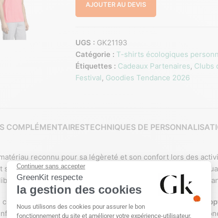
AJOUTER AU DEVIS
UGS :
GK21193
Catégorie :
T-shirts écologiques personn
Étiquettes :
Cadeaux Partenaires
,
Clubs 
Festival
,
Goodies Tendance 2026
S COMPLÉMENTAIRES
TECHNIQUES DE PERSONNALISAT
matériau reconnu pour sa légèreté et son confort lors des acti
u et solidité, garantissant une tenue agréable dans toutes les sit
 liberté de mouvement optimale, particulièrement appréciée d
s, clubs, entreprises ou événements grâce à ses nombreuses
op
enforcer l’identité visuelle d’une équipe ou d’un groupe. Les zo