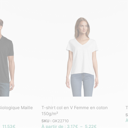
ologique Maille
T-shirt col en V Femme en coton
T
150g/m²
S
À
SKU :
GK22710
–
11,53
€
À partir de :
3,17
€
–
5,22
€