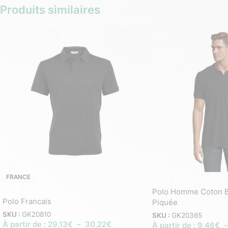
Produits similaires
FRANCE
Polo Homme Coton Bi
Polo Francais
Piquée
SKU :
GK20810
SKU :
GK20365
À partir de :
29,13
€
–
30,22
€
À partir de :
9,46
€