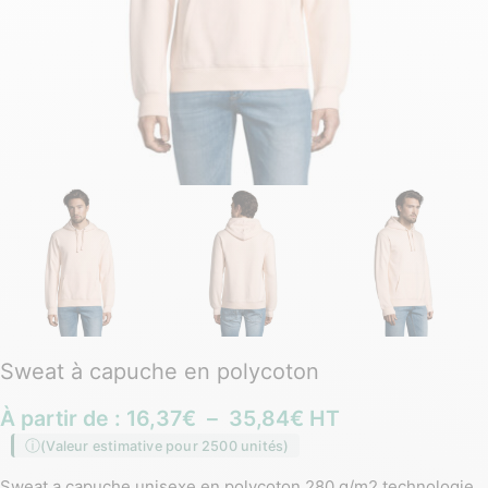
Sweat à capuche en polycoton
À partir de :
16,37
€
–
35,84
€
HT
(Valeur estimative pour 2500 unités)
Sweat a capuche unisexe en polycoton 280 g/m2 technologie