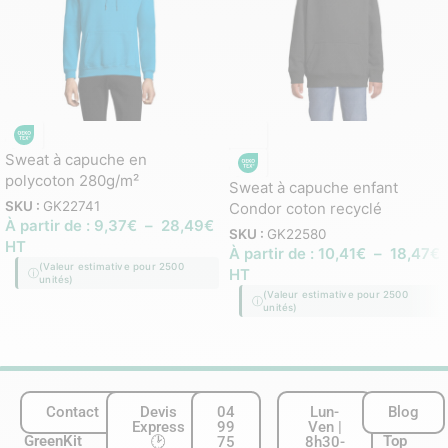
Sweat à capuche en
polycoton 280g/m²
Sweat à capuche enfant
SKU :
GK22741
Condor coton recyclé
À partir de :
9,37
€
–
28,49
€
SKU :
GK22580
HT
À partir de :
10,41
€
–
18,47
€
(Valeur estimative pour 2500
HT
unités)
(Valeur estimative pour 2500
unités)
Contact
Devis
04
Lun-
Blog
Express
99
Ven |
GreenKit
Top
🕑
75
8h30-