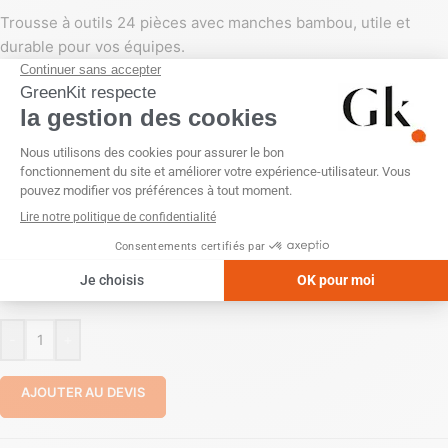
Trousse à outils 24 pièces avec manches bambou, utile et
durable pour vos équipes.
PERSONNALISATION
Doming
Etiquette numérique (quadri)
Gravure laser
Impression numérique (quadri)
Sans personnalisation
Tampographie (1 couleur)
POSITION
Aucune
Dessus (boite)
En bas de la boite
-
+
AJOUTER AU DEVIS