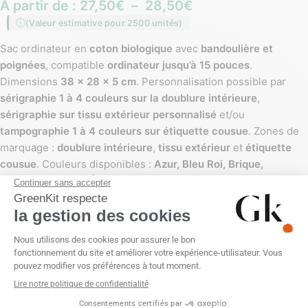
À partir de :
27,50
€
–
28,50
€
(Valeur estimative pour 2500 unités)
Sac ordinateur en
coton biologique
avec
bandoulière et
poignées
, compatible
ordinateur jusqu’à 15 pouces
.
Dimensions
38 x 28 x 5 cm
. Personnalisation possible par
sérigraphie 1 à 4 couleurs sur la doublure intérieure
,
sérigraphie sur tissu extérieur personnalisé
et/ou
tampographie 1 à 4 couleurs sur étiquette cousue
. Zones de
marquage :
doublure intérieure
,
tissu extérieur
et
étiquette
cousue
. Couleurs disponibles :
Azur, Bleu Roi, Brique,
Chocolat, Cuivre, Écru, Jute, Lavande, Marine, Noir, Ocre,
Olive, Rouge, Saumon, Vert d’eau
.
DOUBLURE
ÉTIQUETTE