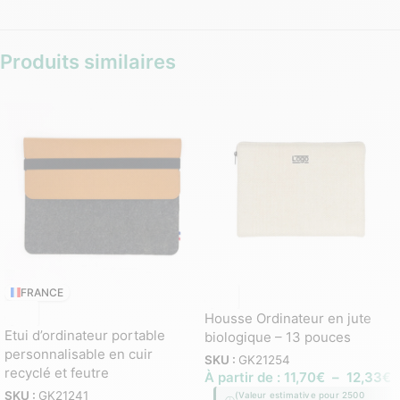
Produits similaires
FRANCE
Housse Ordinateur en jute
Etui d’ordinateur portable
biologique – 13 pouces
personnalisable en cuir
SKU :
GK21254
recyclé et feutre
À partir de :
11,70
€
–
12,33
€
SKU :
GK21241
(Valeur estimative pour 2500