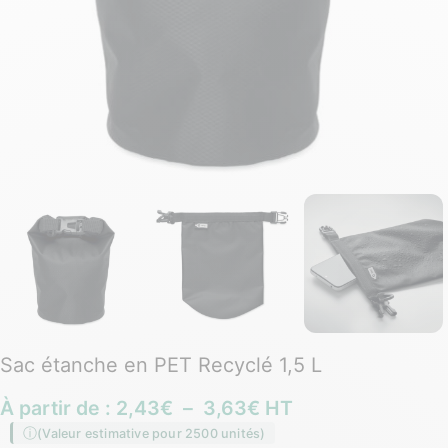
Sac étanche en PET Recyclé 1,5 L
À partir de :
2,43
€
–
3,63
€
HT
(Valeur estimative pour 2500 unités)