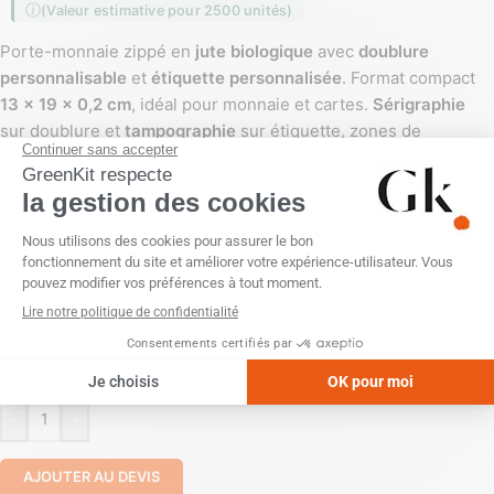
(Valeur estimative pour 2500 unités)
Porte-monnaie zippé en
jute biologique
avec
doublure
personnalisable
et
étiquette personnalisée
. Format compact
13 x 19 x 0,2 cm
, idéal pour monnaie et cartes.
Sérigraphie
sur doublure et
tampographie
sur étiquette, zones de
marquage : intérieur et étiquette. Coloris :
Beige
.
DOUBLURE
ÉTIQUETTE
-
+
AJOUTER AU DEVIS