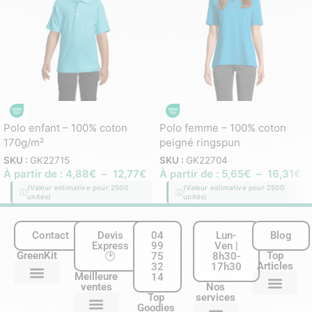
Polo enfant – 100% coton
Polo femme – 100% coton
170g/m²
peigné ringspun
SKU :
GK22715
SKU :
GK22704
À partir de :
4,88
€
–
12,77
€
À partir de :
5,65
€
–
16,31
€
(Valeur estimative pour 2500
(Valeur estimative pour 2500
unités)
unités)
Contact
Devis
04
Lun-
Blog
Express
99
Ven |
GreenKit
Top
🕑
75
8h30-
Articles
32
17h30
Meilleure
14
ventes
Nos
Nous contacter
Qui sommes-nous ?
Nos services
Mentions légales & CGU
Plan du site
Top
services
Goodies
20 Éco-gestes essentiels à appliquer au bureau
Carnet personnalisé : le guide complet pour les entreprises
Chaussette personnalisée entreprise: le guide complet
Le guide des techniques de personnalisation de goodies écologi
Matières écologiques : le guide complet pour choisir vos cadeaux d’entrepri