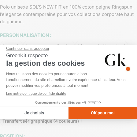
Polo unisexe SOL’S NEW FIT en 100% coton peigne Ringspun,
l’elegance contemporaine pour vos collections corporate haut
de gamme.
PERSONNALISATION
Broderie
Sans personnalisation
Sérigraphie (1 couleur)
Sérigraphie (2 couleurs)
Sérigraphie (3 couleurs)
Sérigraphie (4 couleurs)
Transfert numérique
Transfert réfléchissant (1 couleur)
Transfert sérigraphique (1 couleur)
Transfert sérigraphique (2 couleurs)
Transfert sérigraphique (3 couleurs)
Transfert sérigraphique (4 couleurs)
POSITION