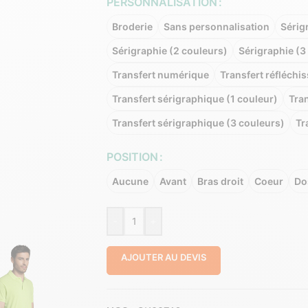
PERSONNALISATION
Broderie
Sans personnalisation
Sérig
Sérigraphie (2 couleurs)
Sérigraphie (3
Transfert numérique
Transfert réfléchis
Transfert sérigraphique (1 couleur)
Tran
Transfert sérigraphique (3 couleurs)
Tr
POSITION
Aucune
Avant
Bras droit
Coeur
Do
-
+
AJOUTER AU DEVIS