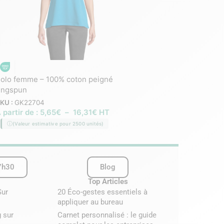
olo femme – 100% coton peigné
Polo Femme en 100% c
ingspun
210g/m²
KU :
GK22704
SKU :
GK22712
 partir de :
5,65
€
–
16,31
€
HT
À partir de :
9,58
€
–
(Valeur estimative pour 2500 unités)
(Valeur estimative pour 2
7h30
Blog
Top Articles
Sur
20 Éco-gestes essentiels à
appliquer au bureau
 sur
Carnet personnalisé : le guide