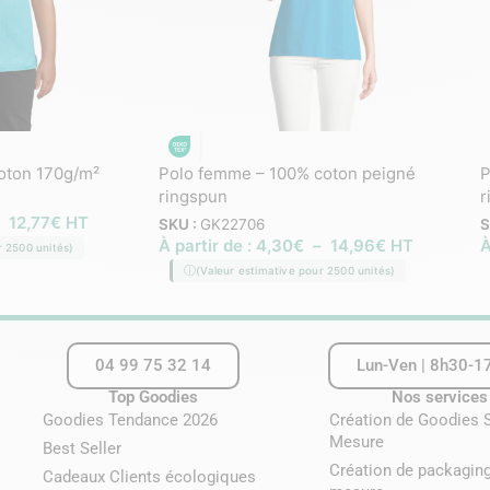
coton 170g/m²
Polo femme – 100% coton peigné
P
ringspun
r
–
12,77
€
HT
SKU :
GK22706
S
À partir de :
4,30
€
–
14,96
€
HT
À
r 2500 unités)
(Valeur estimative pour 2500 unités)
04 99 75 32 14
Lun-Ven | 8h30-1
Top Goodies
Nos services
Goodies Tendance 2026
Création de Goodies 
Mesure
Best Seller
Création de packaging
Cadeaux Clients écologiques