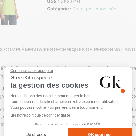
UGS :
GK22716
Catégorie :
Polos personnalisés
S COMPLÉMENTAIRES
TECHNIQUES DE PERSONNALISAT
 g/m2 est la reference absolue du textile publicitaire corpor
eptionnelle et une excellente tenue lavage apres lavage.
bas de manches en cote 1×1 qui conservent leur forme, bande de
gnant un design haut de gamme, bouton de rechange dans la cout
 melant teintes corporate classiques et nuances tendance signa
, Gris Fonce, Denim, French Marine, Jaune, Gris Chine II, Denim
 et bien d’autres), permettant absolument toutes les declinaison