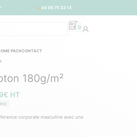
📞
04 99 75 32 14
✅
0
COME PACK
CONTACT
²
oton 180g/m²
9
€
HT
és)
eference corporate masculine avec une