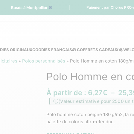
Basés à Montpellier
☀️
Paiement par Chorus PRO 
DIES ORIGINAUX
GOODIES FRANÇAIS
🎁 COFFRETS CADEAUX
🚀 WEL
citaires
»
Polos personnalisés
»
Polo Homme en coton 180g/m
Polo Homme en c
À partir de :
6,27
€
–
25,3
(Valeur estimative pour 2500 unit
Polo homme coton peigne 180 g/m2, la r
palette de coloris ultra-etendue.