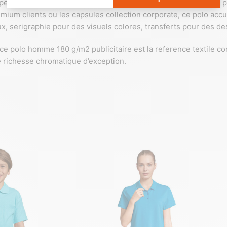
ipe en magasin, les hotels haut de gamme, les boutiques retail
um clients ou les capsules collection corporate, ce polo accue
x, serigraphie pour des visuels colores, transferts pour des d
 ce polo homme 180 g/m2 publicitaire est la reference textile co
 richesse chromatique d’exception.