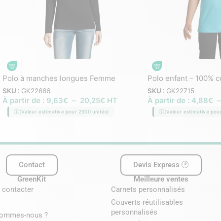
Polo à manches longues Femme
Polo enfant – 100% 
SKU :
GK22686
SKU :
GK22715
À partir de :
9,63
€
–
20,25
€
HT
À partir de :
4,88
€
(Valeur estimative pour 2500 unités)
(Valeur estimative pou
Contact
Devis Express 🕑
GreenKit
Meilleure ventes
 contacter
Carnets personnalisés
Couverts réutilisables
personnalisés
sommes-nous ?