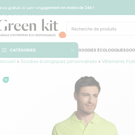
Sauter à la navigation
evis gratuit et sans engagement en moins de 24h !
Skip to main content
CATÉGORIES
GOODIES ÉCOLOGIQUES
GOO
Accueil
»
Goodies écologiques personnalisés
»
Vêtements Publi