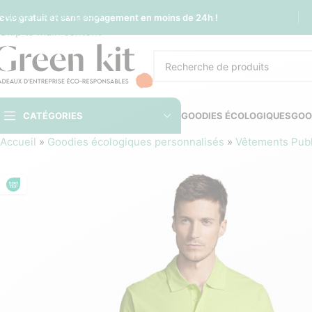
Sauter à la navigation
evis gratuit et sans engagement en moins de 24h !
Skip to main content
CATÉGORIES
GOODIES ÉCOLOGIQUES
GOO
Accueil
»
Goodies écologiques personnalisés
»
Vêtements Publi