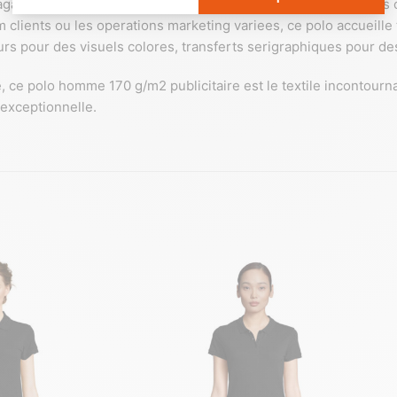
gasin, les hotels-restaurants, les boutiques retail, les equipes
clients ou les operations marketing variees, ce polo accueille 
urs pour des visuels colores, transferts serigraphiques pour de
le, ce polo homme 170 g/m2 publicitaire est le textile incontour
exceptionnelle.