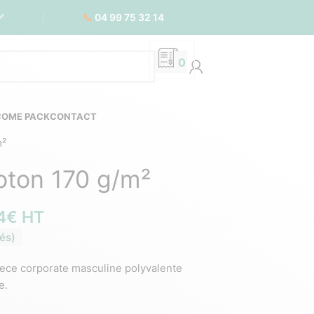
📞
04 99 75 32 14
✅
0
COME PACK
CONTACT
m²
ton 170 g/m²
4
€
HT
és)
ece corporate masculine polyvalente
e.