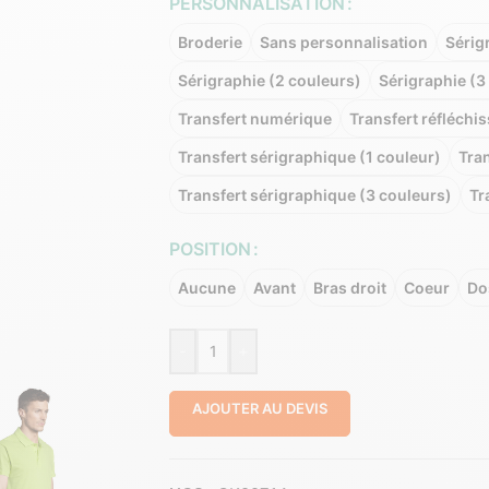
PERSONNALISATION
Broderie
Sans personnalisation
Sérig
Sérigraphie (2 couleurs)
Sérigraphie (3
Transfert numérique
Transfert réfléchis
Transfert sérigraphique (1 couleur)
Tran
Transfert sérigraphique (3 couleurs)
Tr
POSITION
Aucune
Avant
Bras droit
Coeur
Do
-
+
AJOUTER AU DEVIS