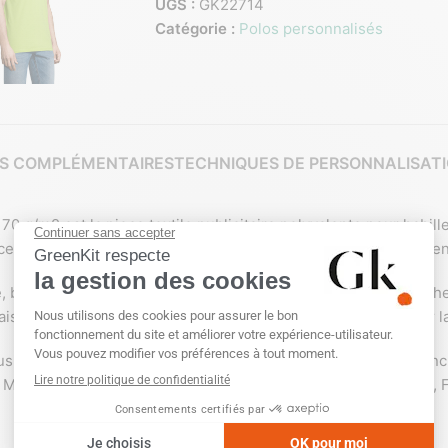
UGS :
GK22714
Catégorie :
Polos personnalisés
S COMPLÉMENTAIRES
TECHNIQUES DE PERSONNALISAT
g/m2 est la piece textile publicitaire polyvalente pour habill
ceur incomparable, une resistance aux lavages et une polyvalen
ote, bande de proprete au col, patte boutonnee renforcee, manc
’aisance, bouton de rechange sur couture interieure cote pour la
lus larges du marche (Vert Pomme, Bleu Atoll, Aqua, Army, Blanc
ie, Marine, Orange, Rose, Royal, Rouge, Sable, Ciel Pique, Blanc