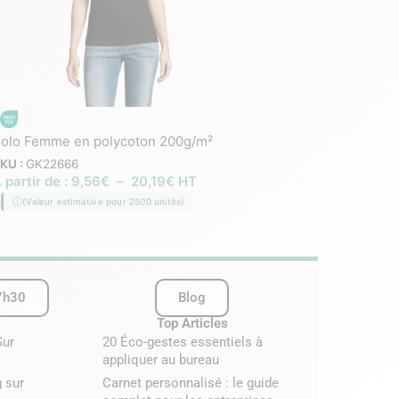
olo Femme en polycoton 200g/m²
Polo homme à manches
coton
KU :
GK22666
 partir de :
9,56
€
–
20,19
€
HT
SKU :
GK22687
À partir de :
9,63
€
–
(Valeur estimative pour 2500 unités)
(Valeur estimative pour 2
7h30
Blog
Top Articles
Sur
20 Éco-gestes essentiels à
appliquer au bureau
 sur
Carnet personnalisé : le guide