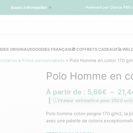
Basés à Montpellier
☀️
Paiement par Chorus PRO 
DIES ORIGINAUX
GOODIES FRANÇAIS
🎁 COFFRETS CADEAUX
🚀 WEL
citaires
»
Polos personnalisés
»
Polo Homme en coton 170 g/
Polo Homme en co
À partir de :
5,66
€
–
21,4
(Valeur estimative pour 2500 unit
Polo homme coton peigne 170 g/m2, la pi
avec une palette de coloris exceptionnell