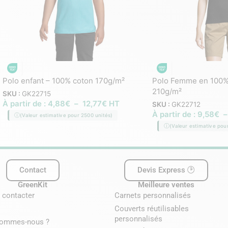
Polo enfant – 100% coton 170g/m²
Polo Femme en 100%
210g/m²
SKU :
GK22715
À partir de :
4,88
€
–
12,77
€
HT
SKU :
GK22712
À partir de :
9,58
€
(Valeur estimative pour 2500 unités)
(Valeur estimative pou
Contact
Devis Express 🕑
GreenKit
Meilleure ventes
 contacter
Carnets personnalisés
Couverts réutilisables
personnalisés
sommes-nous ?