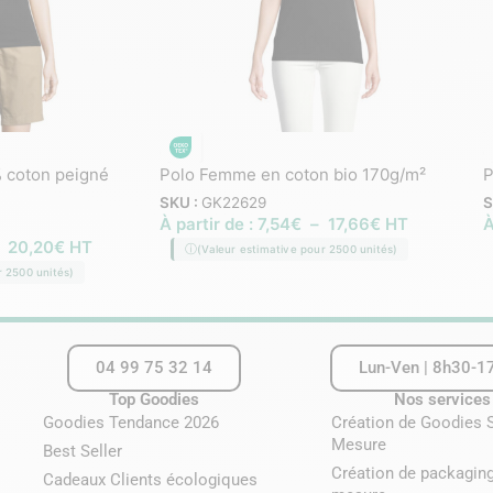
 coton peigné
Polo Femme en coton bio 170g/m²
P
SKU :
GK22629
S
À partir de :
7,54
€
–
17,66
€
HT
À
–
20,20
€
HT
(Valeur estimative pour 2500 unités)
r 2500 unités)
04 99 75 32 14
Lun-Ven | 8h30-1
Top Goodies
Nos services
Goodies Tendance 2026
Création de Goodies 
Mesure
Best Seller
Création de packaging
Cadeaux Clients écologiques