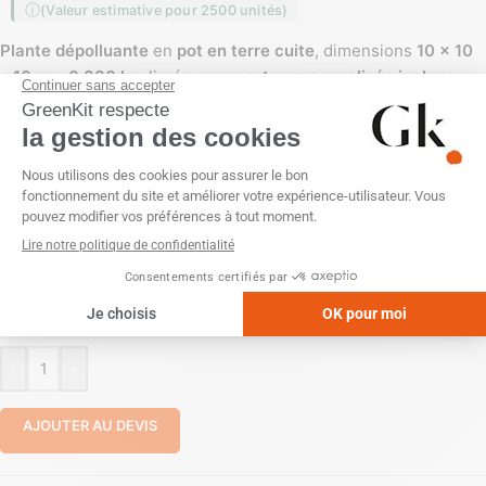
(Valeur estimative pour 2500 unités)
Plante dépolluante
en
pot en terre cuite
, dimensions
10 x 10
x 10 cm
,
0,330 kg
, livrée avec
carte personnalisée incluse
format
85 x 54 mm
. Emballage papier fleuriste ou kraft avec
raphia. Personnalisation possible en
tampographie 1 couleur
,
transfert numérique quadri
ou
sans personnalisation
sur le
pot.
PERSONNALISATION
Sans personnalisation
Tampographie (1 couleur)
Transfert numérique (quadri)
-
+
AJOUTER AU DEVIS