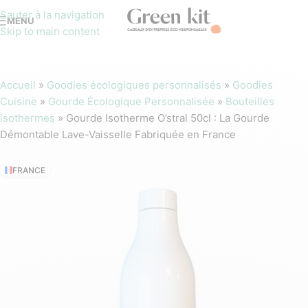
Sauter à la navigation
MENU
Skip to main content
Accueil
»
Goodies écologiques personnalisés
»
Goodies
Cuisine
»
Gourde Écologique Personnalisée
»
Bouteilles
isothermes
»
Gourde Isotherme O’stral 50cl : La Gourde
Démontable Lave-Vaisselle Fabriquée en France
FRANCE