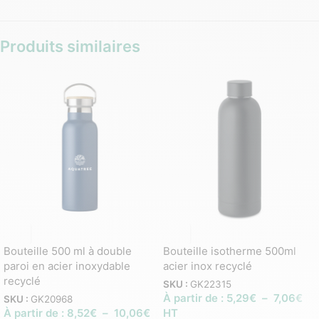
Produits similaires
Bouteille 500 ml à double
Bouteille isotherme 500ml
paroi en acier inoxydable
acier inox recyclé
recyclé
SKU :
GK22315
À partir de :
5,29
€
–
7,06
€
SKU :
GK20968
À partir de :
8,52
€
–
10,06
€
HT