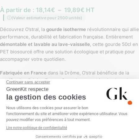
À partir de :
18,14
€
–
19,89
€
HT
(Valeur estimative pour 2500 unités)
Découvrez O’stral, la
gourde isotherme
révolutionnaire qui allie
performance, durabilité et fabrication française. Entièrement
démontable et lavable au lave-vaisselle
, cette gourde 50cl en
PET biosourcé offre une solution écologique et pratique pour
accompagner votre quotidien.
Fabriquée en France
dans la Drôme, O’stral bénéficie de la
certification Origine France Garantie et combine isothermie
double parois avec des matériaux 100% recyclables. Une
gourde pensée pour les consommateurs responsables qui
refusent les compromis entre performance et écologie.
COULEUR