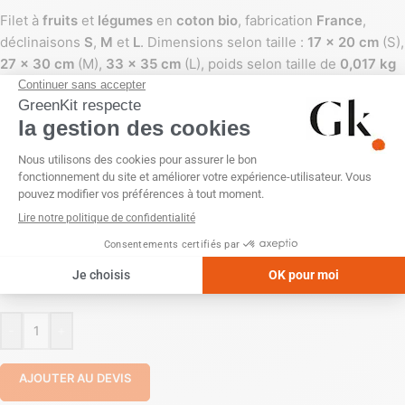
Filet à
fruits
et
légumes
en
coton bio
, fabrication
France
,
déclinaisons
S
,
M
et
L
. Dimensions selon taille :
17 x 20 cm
(S),
27 x 30 cm
(M),
33 x 35 cm
(L), poids selon taille de
0,017 kg
à
0,050 kg
. Personnalisation disponible en
broderie
sur
l’étiquette,
sérigraphie (1 couleur)
sur le filet, ou
sans
personnalisation
. Couleur :
Beige
.
PERSONNALISATION
Broderie
Sans personnalisation
Sérigraphie (1 couleur)
TAILLE
S
M
L
-
+
AJOUTER AU DEVIS