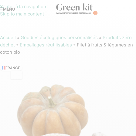
Sauter à la navigation
MENU
Skip to main content
Accueil
»
Goodies écologiques personnalisés
»
Produits zéro
déchet
»
Emballages réutilisables
»
Filet à fruits & légumes en
coton bio
FRANCE