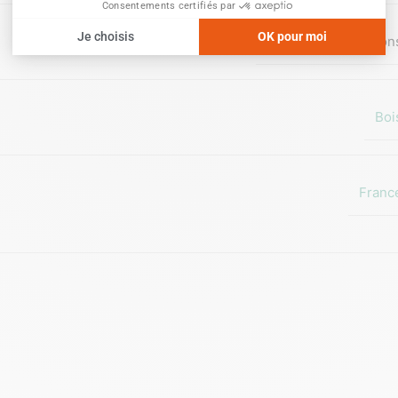
12 crayons
,
6 crayon
Boi
Franc