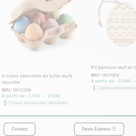
Kit peinture œuf en b
SKU :
GK21814
6 craies naturelles en boîte œufs
À partir de :
0,99
€
recyclée
(Valeur estimative pou
SKU :
GK22206
À partir de :
1,70
€
–
2,54
€
(Valeur estimative pour 2500 unités)
Contact
Devis Express 🕑