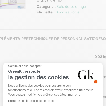
UGS :
GK20193
Catégorie :
Sets de coloriage
Étiquette :
Goodies Ecole
PLÉMENTAIRES
TECHNIQUES DE PERSONNALISATION
FAQ
0,03 k
44 × 17,8 × 0,8 c
Impression numérique (quadri)
,
Sans personnalisatio