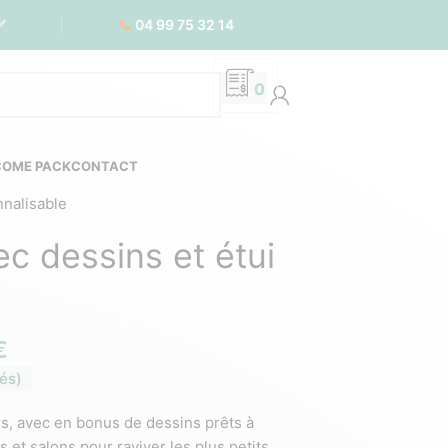
📞
04 99 75 32 14
✅
0
COME PACK
CONTACT
nnalisable
c dessins et étui
€
és)
rs, avec en bonus de dessins prêts à
 et salons pour raviver les plus petits