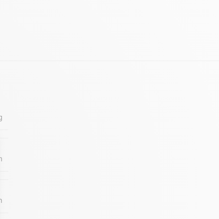
g
m
n