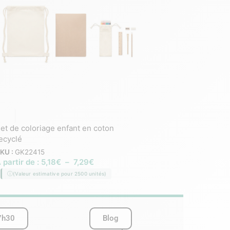
et de coloriage enfant en coton
Set de dessin 60 feuill
ecyclé
SKU :
GK22322
À partir de :
1,60
€
–
3
KU :
GK22415
 partir de :
5,18
€
–
7,29
€
(Valeur estimative pour 2
(Valeur estimative pour 2500 unités)
7h30
Blog