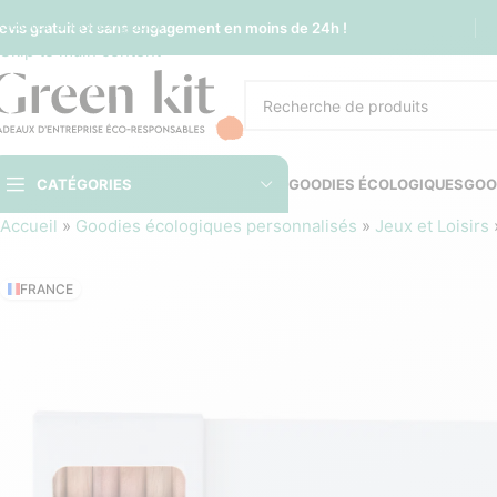
Sauter à la navigation
evis gratuit et sans engagement en moins de 24h !
Skip to main content
CATÉGORIES
GOODIES ÉCOLOGIQUES
GOO
Accueil
»
Goodies écologiques personnalisés
»
Jeux et Loisirs
FRANCE