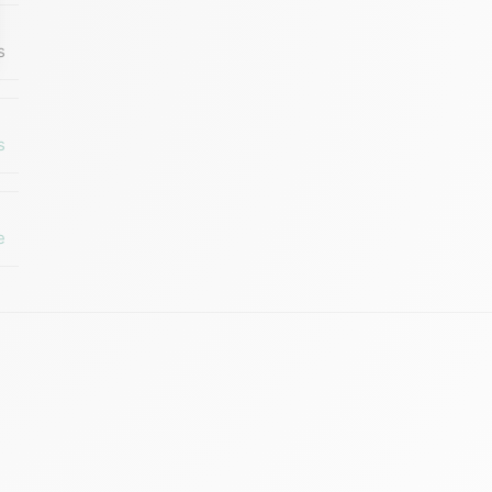
s
s
e