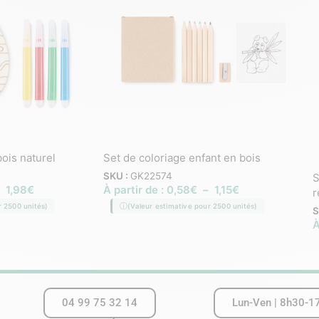
ois naturel
Set de coloriage enfant en bois
SKU :
GK22574
S
–
1,98
€
À partir de :
0,58
€
–
1,15
€
r
r 2500 unités)
(Valeur estimative pour 2500 unités)
S
À
04 99 75 32 14
Lun-Ven | 8h30-1