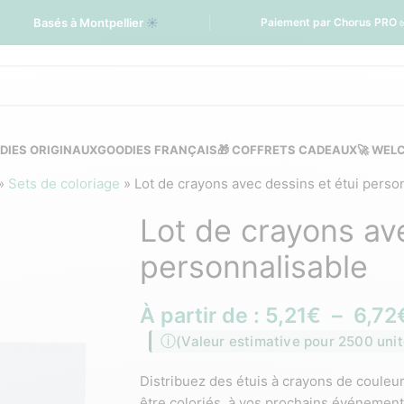
Basés à Montpellier
☀️
Paiement par Chorus PRO 
DIES ORIGINAUX
GOODIES FRANÇAIS
🎁 COFFRETS CADEAUX
🚀 WEL
»
Sets de coloriage
»
Lot de crayons avec dessins et étui perso
Lot de crayons ave
personnalisable
À partir de :
5,21
€
–
6,72
(Valeur estimative pour 2500 unit
Distribuez des étuis à crayons de couleu
être coloriés, à vos prochains événements