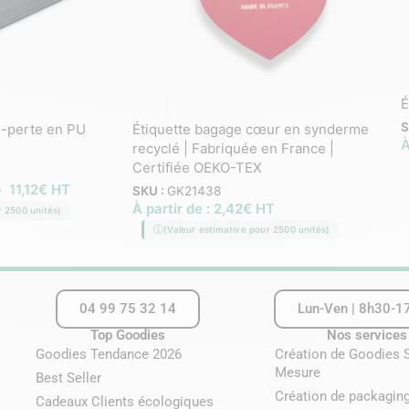
É
S
i-perte en PU
Étiquette bagage cœur en synderme
À
recyclé | Fabriquée en France |
Certifiée OEKO-TEX
–
11,12
€
HT
SKU :
GK21438
À partir de :
2,42
€
HT
r 2500 unités)
(Valeur estimative pour 2500 unités)
04 99 75 32 14
Lun-Ven | 8h30-1
Top Goodies
Nos services
Goodies Tendance 2026
Création de Goodies 
Mesure
Best Seller
Création de packaging
Cadeaux Clients écologiques