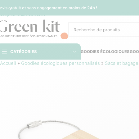
Sauter à la navigation
evis gratuit et sans engagement en moins de 24h !
Skip to main content
CATÉGORIES
GOODIES ÉCOLOGIQUES
GOO
Accueil
»
Goodies écologiques personnalisés
»
Sacs et bagage