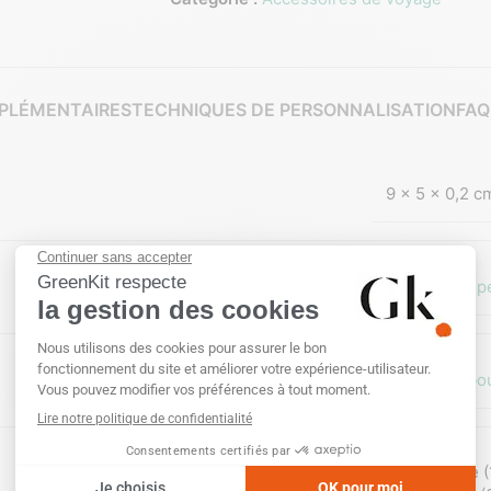
PLÉMENTAIRES
TECHNIQUES DE PERSONNALISATION
FAQ
9 × 5 × 0,2 c
Hors Europ
Bambo
Gravure laser
,
Sans personnalisation
,
Tampographie (