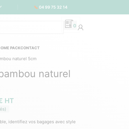
📞
04 99 75 32 14
✅
0
COME PACK
CONTACT
ambou naturel 5cm
 bambou naturel
€
HT
és)
le, identifiez vos bagages avec style