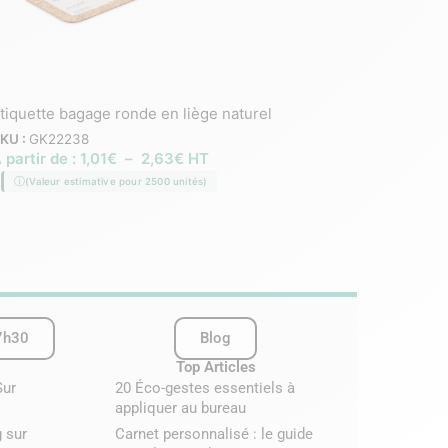
tiquette bagage ronde en liège naturel
KU :
GK22238
Oreiller de voyage go
 partir de :
1,01
€
–
2,63
€
HT
recyclé
(Valeur estimative pour 2500 unités)
SKU :
GK22353
À partir de :
9,86
€
–
(Valeur estimative pour 2
7h30
Blog
Top Articles
Sur
20 Éco-gestes essentiels à
appliquer au bureau
 sur
Carnet personnalisé : le guide