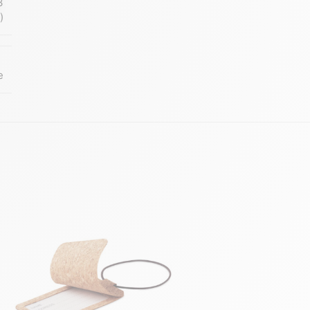
3
)
e