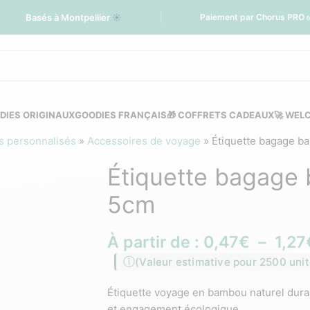
Basés à Montpellier
☀️
Paiement par Chorus PRO 
DIES ORIGINAUX
GOODIES FRANÇAIS
🎁 COFFRETS CADEAUX
🚀 WEL
s personnalisés
»
Accessoires de voyage
»
Étiquette bagage b
Étiquette bagage
5cm
À partir de :
0,47
€
–
1,27
(Valeur estimative pour 2500 unit
Étiquette voyage en bambou naturel durab
et engagement écologique.