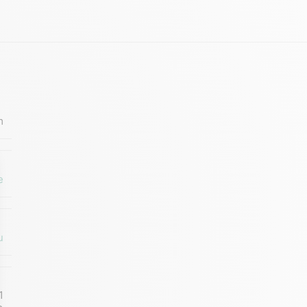
m
e
u
1