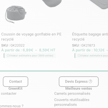
Coussin de voyage gonflable en PE
Étiquette bagage ant
recyclé
recyclé
SKU :
GK22022
SKU :
GK21873
À partir de :
6,89
€
–
8,59
€
HT
À partir de :
10,12
€
(Valeur estimative pour 2500 unités)
(Valeur estimative pou
Contact
Devis Express 🕑
GreenKit
Meilleure ventes
 contacter
Carnets personnalisés
Couverts réutilisables
personnalisés
sommes-nous ?