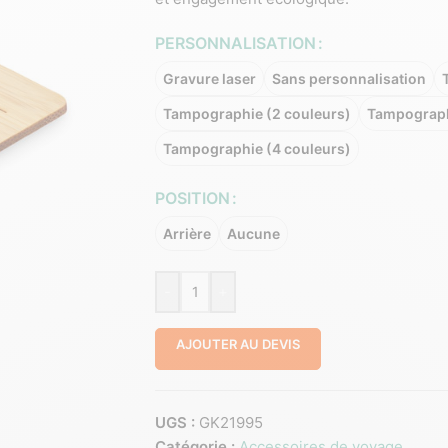
PERSONNALISATION
Gravure laser
Sans personnalisation
Tampographie (2 couleurs)
Tampograph
Tampographie (4 couleurs)
POSITION
Arrière
Aucune
-
+
AJOUTER AU DEVIS
UGS :
GK21995
Catégorie :
Accessoires de voyage