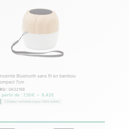
nceinte Bluetooth sans fil en bambou
Enceinte sans fil 5.1W
ompact 7cm
SKU :
GK21986
À partir de :
5,78
€
–
6
KU :
GK22168
 partir de :
7,50
€
–
8,42
€
(Valeur estimative pour 2
(Valeur estimative pour 2500 unités)