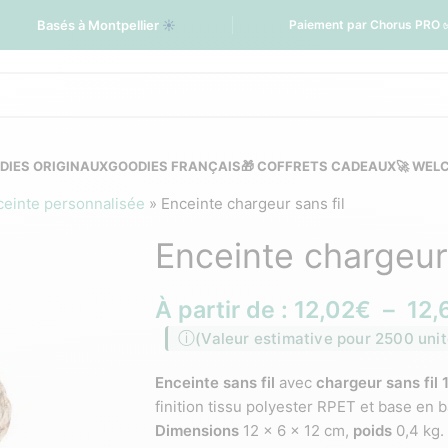
Basés à Montpellier
☀️
Paiement par Chorus PRO 
DIES ORIGINAUX
GOODIES FRANÇAIS
🎁 COFFRETS CADEAUX
🚀 WEL
ceinte personnalisée
»
Enceinte chargeur sans fil
Enceinte chargeur 
À partir de :
12,02
€
–
12,
(Valeur estimative pour 2500 unit
Enceinte sans fil
avec
chargeur sans fil 
finition tissu polyester RPET et base en
Dimensions
12 x 6 x 12 cm,
poids
0,4 kg.