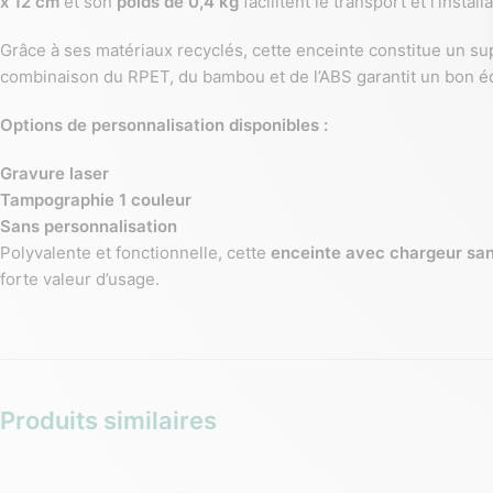
x 12 cm
et son
poids de 0,4 kg
facilitent le transport et l’instal
Grâce à ses matériaux recyclés, cette enceinte constitue un s
combinaison du RPET, du bambou et de l’ABS garantit un bon équ
Options de personnalisation disponibles :
Gravure laser
Tampographie 1 couleur
Sans personnalisation
Polyvalente et fonctionnelle, cette
enceinte avec chargeur sans
forte valeur d’usage.
Produits similaires