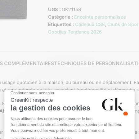
UGS :
GK21158
Catégorie :
Enceinte personnalisée
Étiquettes :
Cadeaux CSE
,
Clubs de Spor
Goodies Tendance 2026
S COMPLÉMENTAIRES
TECHNIQUES DE PERSONNALISAT
usage quotidien à la maison, au bureau ou en déplacement. F
 et une poignée en jute, associant fonctionnalité et démarche 
 5.3 et délivre une
puissance sonore de 5 W
avec une impédan
mAh
offre une
autonomie d’environ 4 heures
, idéale pour accom
r facilement un smartphone compatible, tout en profitant de l