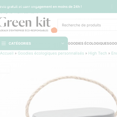
Sauter à la navigation
evis gratuit et sans engagement en moins de 24h !
Skip to main content
CATÉGORIES
GOODIES ÉCOLOGIQUES
GOO
Accueil
»
Goodies écologiques personnalisés
»
High Tech
»
En