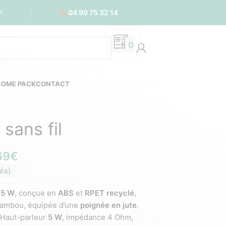
📞
04 99 75 32 14
✅
0
COME PACK
CONTACT
sans fil
69
€
és)
15 W
, conçue en
ABS
et
RPET recyclé
,
 bambou, équipée d’une
poignée en jute
.
 Haut-parleur
5 W
, impédance 4 Ohm,