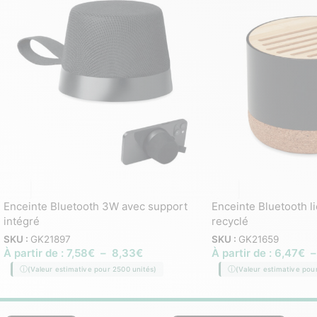
Enceinte Bluetooth 3W avec support
Enceinte Bluetooth l
intégré
recyclé
SKU :
GK21897
SKU :
GK21659
À partir de :
7,58
€
–
8,33
€
À partir de :
6,47
€
(Valeur estimative pour 2500 unités)
(Valeur estimative pou