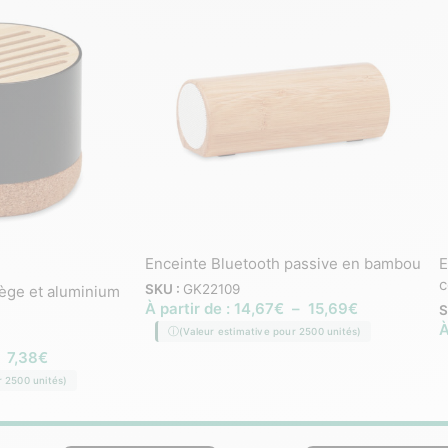
Enceinte Bluetooth passive en bambou
E
c
SKU :
GK22109
iège et aluminium
À partir de :
14,67
€
–
15,69
€
S
À
(Valeur estimative pour 2500 unités)
–
7,38
€
r 2500 unités)