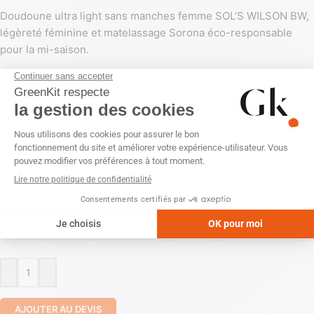
Doudoune ultra light sans manches femme SOL’S WILSON BW,
légèreté féminine et matelassage Sorona éco-responsable
pour la mi-saison.
COULEUR
PERSONNALISATION
Broderie
Sans personnalisation
POSITION
Arrière
Aucune
Lanière verso
Poitrine
Poitrine (droite)
-
+
AJOUTER AU DEVIS