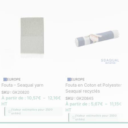
EUROPE
EUROPE
Fouta – Seaqual yarn
Fouta en Coton et Polyester
Seaqual recyclés
SKU :
GK20820
À partir de :
10,57
€
–
12,16
€
SKU :
GK20845
HT
À partir de :
5,67
€
–
11,15
€
HT
(Valeur estimative pour 2500
unités)
(Valeur estimative pour 2500
unités)