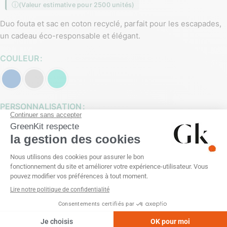
(Valeur estimative pour 2500 unités)
Duo fouta et sac en coton recyclé, parfait pour les escapades,
un cadeau éco-responsable et élégant.
COULEUR
PERSONNALISATION
Broderie
Sans personnalisation
Sérigraphie (1 couleur)
Sérigraphie (2 couleurs)
Sérigraphie (3 couleurs)
Sérigraphie (4 couleurs)
Transfert numérique
Transfert réfléchissant (1 couleur)
Transfert sérigraphique (1 couleur)
Transfert sérigraphique (2 couleurs)