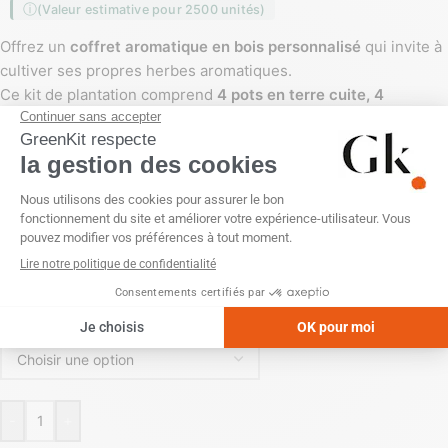
(Valeur estimative pour 2500 unités)
Offrez un
coffret aromatique en bois personnalisé
qui invite à
cultiver ses propres herbes aromatiques.
Ce kit de plantation comprend
4 pots en terre cuite, 4
plaquettes de tourbe et 4 sachets de graines aromatiques
.
Présenté dans un élégant coffret en bois personnalisable, il
constitue un
cadeau d’entreprise original, naturel et durable
,
idéal pour vos clients ou collaborateurs.
PERSONNALISATION
Impression numérique (quadri)
Tampographie (1 couleur)
POSITION
-
+