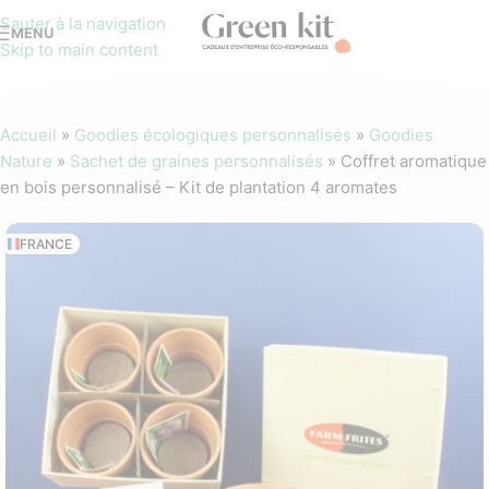
Sauter à la navigation
MENU
Skip to main content
Accueil
»
Goodies écologiques personnalisés
»
Goodies
Nature
»
Sachet de graines personnalisés
»
Coffret aromatique
en bois personnalisé – Kit de plantation 4 aromates
FRANCE