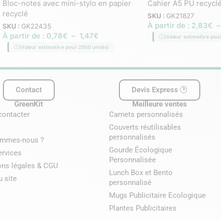
Bloc-notes avec mini-stylo en papier
Cahier A5 PU recyclé
recyclé
SKU :
GK21827
À partir de :
2,83
€
SKU :
GK22435
À partir de :
0,78
€
–
1,47
€
(Valeur estimative pou
(Valeur estimative pour 2500 unités)
Contact
Devis Express 🕑
GreenKit
Meilleure ventes
contacter
Carnets personnalisés
Couverts réutilisables
personnalisés
ommes-nous ?
Gourde Écologique
ervices
Personnalisée
ons légales & CGU
Lunch Box et Bento
u site
personnalisé
Mugs Publicitaire Ecologique
Plantes Publicitaires