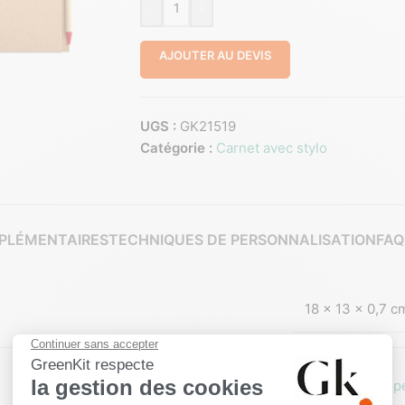
-
+
AJOUTER AU DEVIS
UGS :
GK21519
Catégorie :
Carnet avec stylo
PLÉMENTAIRES
TECHNIQUES DE PERSONNALISATION
FAQ
18 × 13 × 0,7 c
Hors Europ