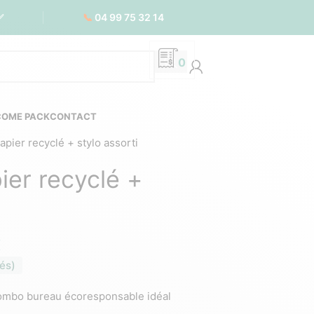
📞
04 99 75 32 14
✅
0
COME PACK
CONTACT
apier recyclé + stylo assorti
ier recyclé +
€
és)
combo bureau écoresponsable idéal