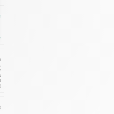
r
e
e
)
,
e
2
4
)
)