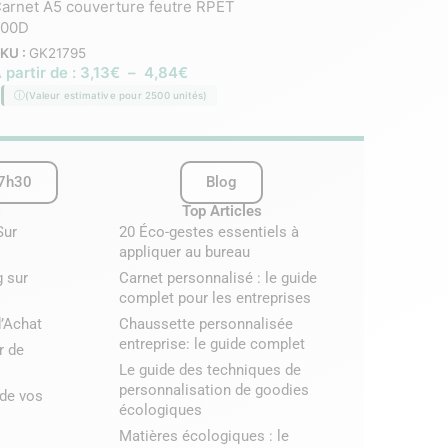
arnet A5 couverture feutre RPET
Carnet A5 papier recyc
600D
sans fil 15W
KU :
GK21795
SKU :
GK21951
 partir de :
3,13
€
–
4,84
€
À partir de :
6,83
€
–
(Valeur estimative pour 2500 unités)
(Valeur estimative pour 2
17h30
Blog
s
Top Articles
Sur
20 Éco-gestes essentiels à
appliquer au bureau
g sur
Carnet personnalisé : le guide
complet pour les entreprises
d’Achat
Chaussette personnalisée
entreprise: le guide complet
r de
Le guide des techniques de
personnalisation de goodies
 de vos
écologiques
Matières écologiques : le