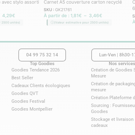
 avec stylo assorti
Carnet A5 couverture carton recyclé
C
SKU :
GK21761
–
4,29
€
À partir de :
1,81
€
–
3,46
€
S
À
r 2500 unités)
(Valeur estimative pour 2500 unités)
04 99 75 32 14
Lun-Ven | 8h30-
Top Goodies
Nos service
Goodies Tendance 2026
Création de Goodies 
Mesure
Best Seller
Création de packagin
Cadeaux Clients écologiques
mesure
Goodies QVT
Création Plateforme 
Goodies Festival
Sourcing : Fournisseu
Goodies Montpellier
Goodies
Stockage et livraison
cadeaux