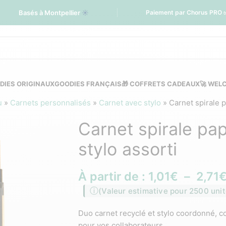
Basés à Montpellier
☀️
Paiement par Chorus PRO 
DIES ORIGINAUX
GOODIES FRANÇAIS
🎁 COFFRETS CADEAUX
🚀 WEL
u
»
Carnets personnalisés
»
Carnet avec stylo
»
Carnet spirale p
Carnet spirale pap
stylo assorti
À partir de :
1,01
€
–
2,71
(Valeur estimative pour 2500 unit
Duo carnet recyclé et stylo coordonné, 
pour vos collaborateurs.