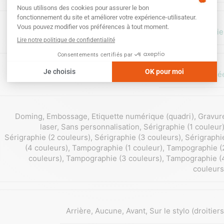
Carton/Papie
Matière Recyclé
Doming
,
Embossage
,
Etiquette numérique (quadri)
,
Gravur
laser
,
Sans personnalisation
,
Sérigraphie (1 couleur
Sérigraphie (2 couleurs)
,
Sérigraphie (3 couleurs)
,
Sérigraphi
(4 couleurs)
,
Tampographie (1 couleur)
,
Tampographie (
couleurs)
,
Tampographie (3 couleurs)
,
Tampographie (
couleurs
Arrière
,
Aucune
,
Avant
,
Sur le stylo (droitiers