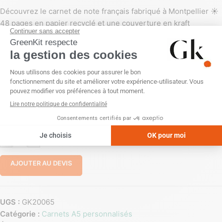
Découvrez le carnet de note français fabriqué à Montpellier ☀️
48 pages en papier recyclé et une couverture en kraft
personnalisable avec du texte, une création graphique ou votre
logo !
Le carnet français le moins cher du marché !
Profitez-en ?
PERSONNALISATION
Impression numérique (quadri)
Sans personnalisation
-
+
AJOUTER AU DEVIS
UGS :
GK20065
Catégorie :
Carnets A5 personnalisés