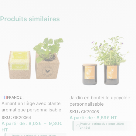
Produits similaires
Jardin en bouteille upcyclée
FRANCE
Aimant en liège avec plante
personnalisable
aromatique personnalisable
SKU :
GK20005
À partir de :
8,59
€
HT
SKU :
GK20064
À partir de :
8,02
€
–
9,30
€
(Valeur estimative pour 2500
unités)
HT
(Valeur estimative pour 2500