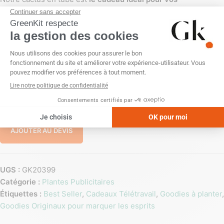
collaborateurs
, c’est un cadeau original et éco-responsable
que vous pourrez personnaliser complètement le tube afin de
le rendre unique et
à l’image de votre entreprise.
PERSONNALISATION
Impression numérique (quadri)
-
+
AJOUTER AU DEVIS
UGS :
GK20399
Catégorie :
Plantes Publicitaires
Étiquettes :
Best Seller
,
Cadeaux Télétravail
,
Goodies à planter
,
Goodies Originaux pour marquer les esprits