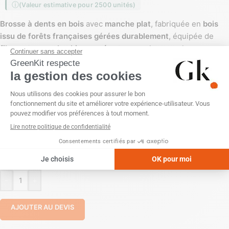
(Valeur estimative pour 2500 unités)
Brosse à dents en bois
avec
manche plat
, fabriquée en
bois
issu de forêts françaises gérées durablement
, équipée de
filaments en nylon biosourcé
extra-souples, souples ou
medium. Dimensions
19 x 1,3 x 1,3 cm
,
poids 0,008 kg
.
Produit
fabriqué en France
, conçu pour une démarche
zéro
plastique
et
zéro déchet
. Personnalisation possible par
gravure laser
sur le manche, ou disponible
sans
personnalisation
.
PERSONNALISATION
Gravure laser
Sans personnalisation
-
+
AJOUTER AU DEVIS