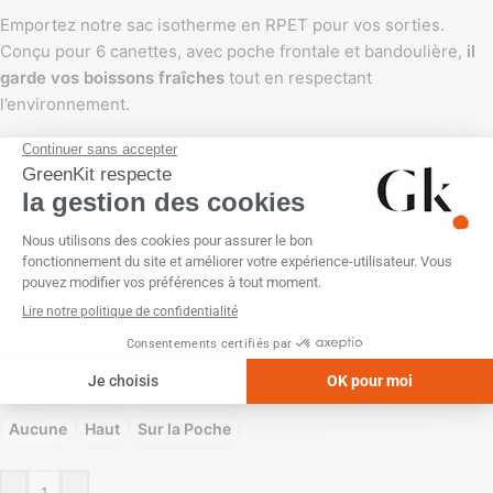
Emportez notre sac isotherme en RPET pour vos sorties.
Conçu pour 6 canettes, avec poche frontale et bandoulière,
il
garde vos boissons fraîches
tout en respectant
l’environnement.
COULEUR
PERSONNALISATION
Impression numérique (quadri)
Sans personnalisation
Sérigraphie (1 couleur)
POSITION
Aucune
Haut
Sur la Poche
-
+