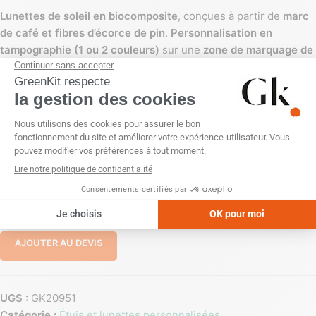
Lunettes de soleil en biocomposite
, conçues à partir de
marc
de café et fibres d’écorce de pin
.
Personnalisation en
tampographie (1 ou 2 couleurs)
sur une
zone de marquage de
45 x 6 mm
.
Dimensions : 14 x 4.8 cm
–
Poids : 25g
–
Couleur :
noir
.
PERSONNALISATION
Sans personnalisation
Tampographie (1 couleur)
Tampographie (2 couleurs)
-
+
AJOUTER AU DEVIS
UGS :
GK20951
Catégorie :
Étuis et lunettes personnalisées